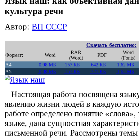
Язык наш: как объективная дан
культура речи
Автор:
ВП СССР
Скачать бесплатно:
RAR
Word
Формат:
Word
PDF
(Word)
(Fonts)
A4
0,98 МБ
157 КБ
642 КБ
1,62 МБ
A5
0,98 МБ
157 КБ
721 КБ
1,62 МБ
Настоящая работа посвящена языку
явлению жизни людей в каждую исто
работе определено понятие «слова», 
языке, дана сущностная характерист
письменной речи. Рассмотрены тем