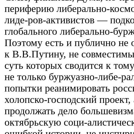
периферию либерально-косм
лиде-ров-активистов — подк
глобального либерально-бурж
Поэтому есть и публично не
к В.В.Путину, не совместимы
суть которых сводится к тому
не только буржуазно-либе-ра
попытки реанимировать росс
холопско-господский проект, 
продолжать дело большевизм
октябрьскую соци-алистиче
ошибкой истории, не инспир